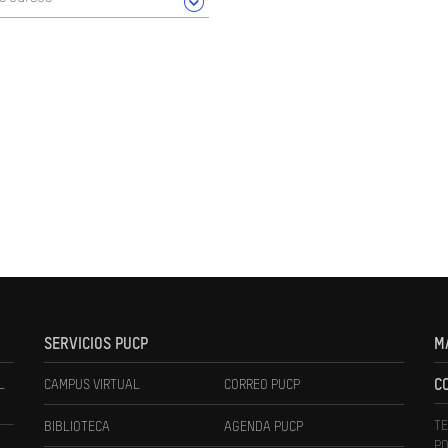
SERVICIOS PUCP
M
L
CAMPUS VIRTUAL
CORREO PUCP
C
TE
BIBLIOTECA
AGENDA PUCP
PO