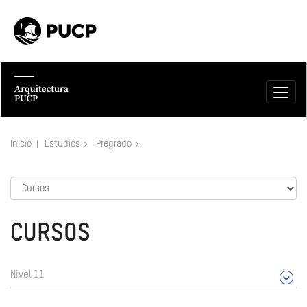
Inicio
Estudios
Pregrado
CURSOS
Nivel 11