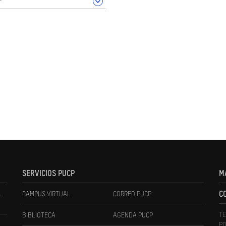
SERVICIOS PUCP
M
L
CAMPUS VIRTUAL
CORREO PUCP
C
TE
BIBLIOTECA
AGENDA PUCP
PO