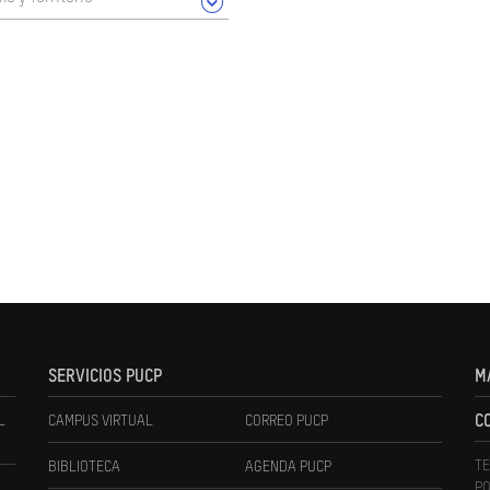
SERVICIOS PUCP
M
L
CAMPUS VIRTUAL
CORREO PUCP
C
TE
BIBLIOTECA
AGENDA PUCP
PO