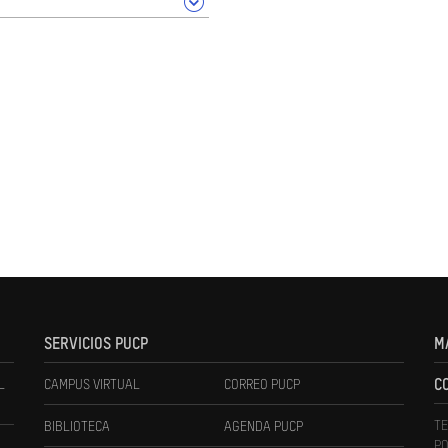
SERVICIOS PUCP
M
L
CAMPUS VIRTUAL
CORREO PUCP
C
TE
BIBLIOTECA
AGENDA PUCP
PO