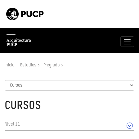
Inicio
Estudios
Pregrado
CURSOS
Nivel 11