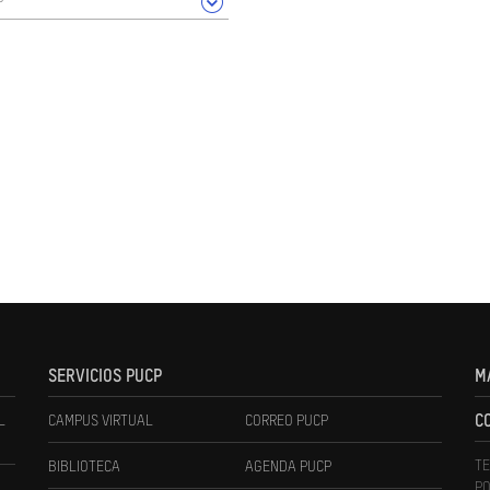
SERVICIOS PUCP
M
L
CAMPUS VIRTUAL
CORREO PUCP
C
TE
BIBLIOTECA
AGENDA PUCP
PO