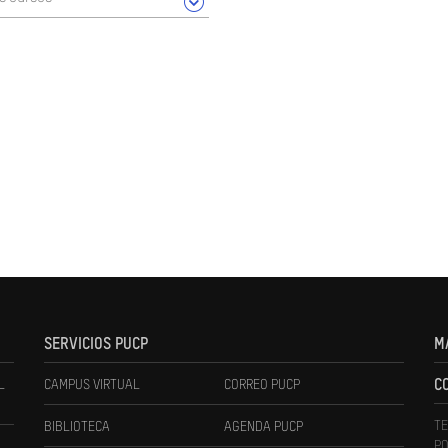
SERVICIOS PUCP
M
L
CAMPUS VIRTUAL
CORREO PUCP
C
TE
BIBLIOTECA
AGENDA PUCP
PO