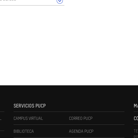
SERVICIOS PUCP
M
L
CAMPUS VIRTUAL
CORREO PUCP
C
TE
BIBLIOTECA
AGENDA PUCP
PO