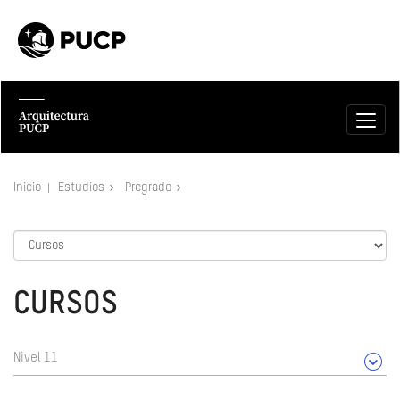
Inicio
Estudios
Pregrado
CURSOS
Nivel 11