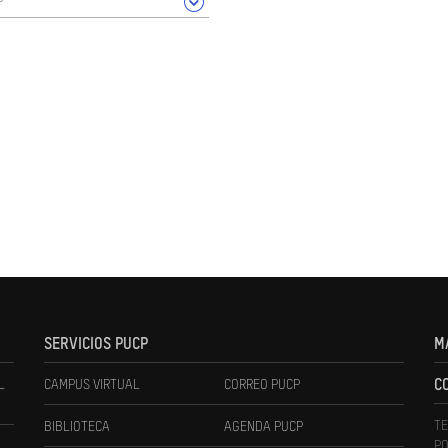
SERVICIOS PUCP
M
L
CAMPUS VIRTUAL
CORREO PUCP
C
TE
BIBLIOTECA
AGENDA PUCP
PO