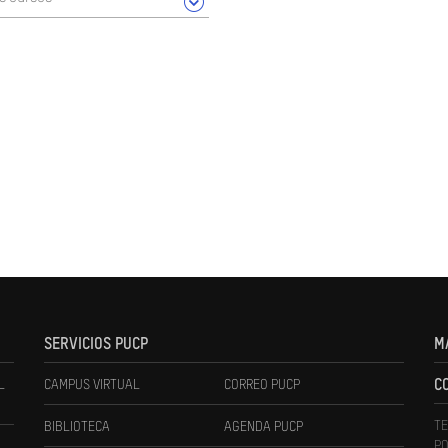
SERVICIOS PUCP
M
L
CAMPUS VIRTUAL
CORREO PUCP
C
TE
BIBLIOTECA
AGENDA PUCP
PO