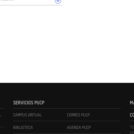
SERVICIOS PUCP
M
L
CAMPUS VIRTUAL
CORREO PUCP
C
TE
BIBLIOTECA
AGENDA PUCP
PO