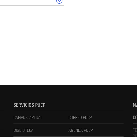
SERVICIOS PUCP
M
L
CAMPUS VIRTUAL
CORREO PUCP
C
TE
BIBLIOTECA
AGENDA PUCP
PO