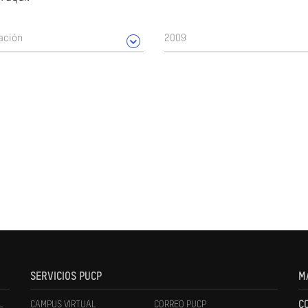
ación
2009
SERVICIOS PUCP
M
L
CAMPUS VIRTUAL
CORREO PUCP
C