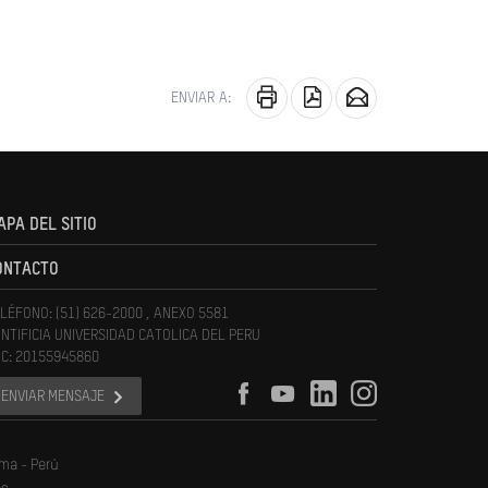
ENVIAR A:
APA DEL SITIO
ONTACTO
LÉFONO: (51) 626-2000 , ANEXO 5581
NTIFICIA UNIVERSIDAD CATOLICA DEL PERU
C: 20155945860
ENVIAR MENSAJE
ima - Perú