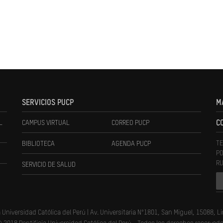
SERVICIOS PUCP
M
L
CAMPUS VIRTUAL
CORREO PUCP
C
TE
BIBLIOTECA
AGENDA PUCP
PO
RU
SERVICIO DE SALUD
a Universidad Católica del Perú | Av. Universitaria N°1801, San Miguel, 15088, L