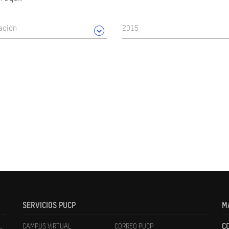
ación
2015
SERVICIOS PUCP
M
L
CAMPUS VIRTUAL
CORREO PUCP
C