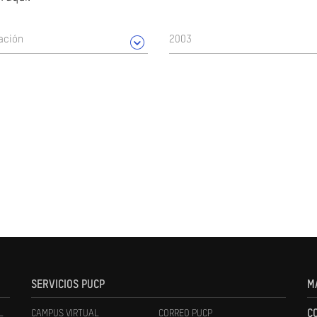
ación
2003
SERVICIOS PUCP
M
L
CAMPUS VIRTUAL
CORREO PUCP
C