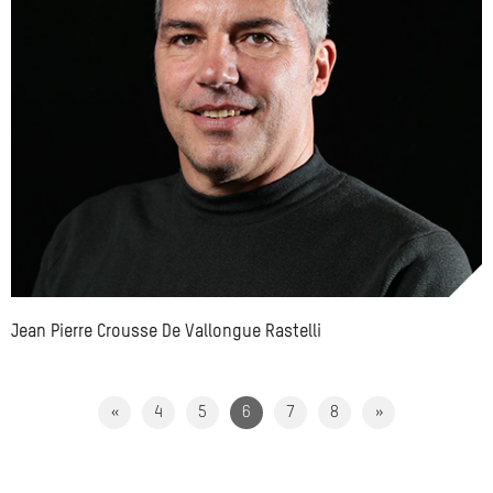
Jean Pierre Crousse De Vallongue Rastelli
«
4
5
6
7
8
»