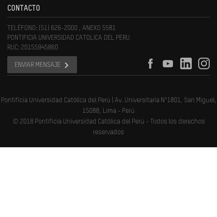
CONTACTO
TELÉFONO: (51) 626-2000 , ANEXO 5581
PONTIFICIA UNIVERSIDAD CATOLICA DEL PERU
RUC: 20155945860
ENVIAR MENSAJE
Pontificia Universidad Católica del Perú | Av. Universitaria N°1801, San Miguel,
15088, Lima - Perú
© 2018 Pontificia Universidad Católica del Perú - Todos los derechos
reservados