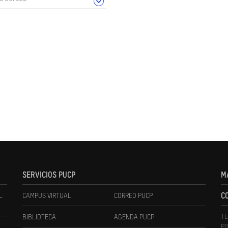
SERVICIOS PUCP
M
L
CAMPUS VIRTUAL
CORREO PUCP
C
TE
BIBLIOTECA
AGENDA PUCP
PO