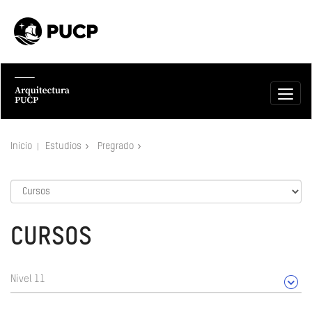
Inicio
Estudios
Pregrado
CURSOS
Nivel 11