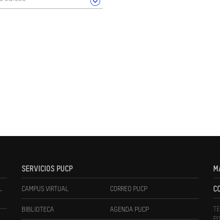
SERVICIOS PUCP
M
L
CAMPUS VIRTUAL
CORREO PUCP
C
TE
BIBLIOTECA
AGENDA PUCP
PO