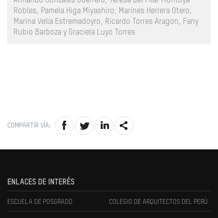
Armando Gonzáles Guerrero, Teresa del Pilar Montoya
Robles, Pamela Higa Miyashiro, Marines Herrera Otero,
Marina Vella Estremadoyro, Ricardo Torres Aragon, Fany
Rubio Barboza y Graciela Luyo Torres
COMPARTIR VÍA:
ENLACES DE INTERÉS
ESCUELA DE POSGRADO
COLEGIO DE ARQUITECTOS DEL PERÚ