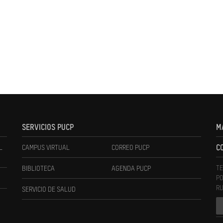
SERVICIOS PUCP
M
L
CAMPUS VIRTUAL
CORREO PUCP
C
TE
BIBLIOTECA
AGENDA PUCP
PO
RU
SERVICIO DE SALUD