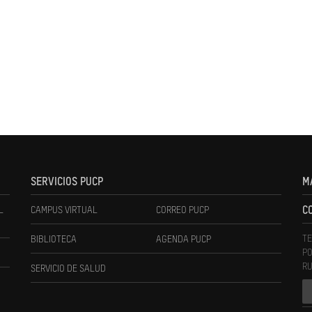
SERVICIOS PUCP
M
L
CAMPUS VIRTUAL
CORREO PUCP
C
TE
BIBLIOTECA
AGENDA PUCP
PO
RU
SERVICIO DE SALUD