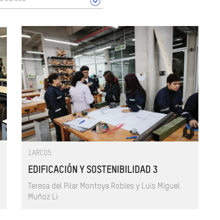
1ARC05
EDIFICACIÓN Y SOSTENIBILIDAD 3
Teresa del Pilar Montoya Robles y Luis Miguel
Muñoz Li