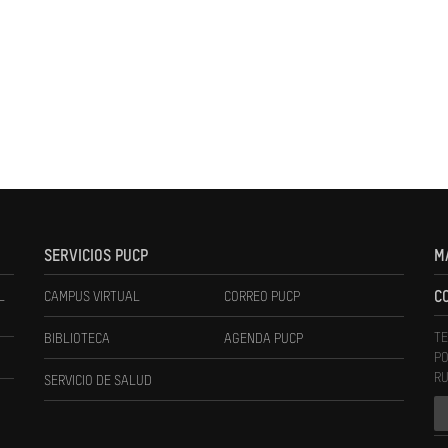
SERVICIOS PUCP
M
L
CAMPUS VIRTUAL
CORREO PUCP
C
TE
BIBLIOTECA
AGENDA PUCP
PO
RU
SERVICIO DE SALUD