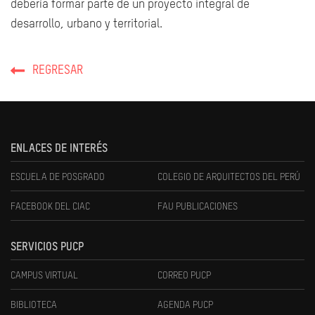
debería formar parte de un proyecto integral de
desarrollo, urbano y territorial.
REGRESAR
ENLACES DE INTERÉS
ESCUELA DE POSGRADO
COLEGIO DE ARQUITECTOS DEL PERÚ
FACEBOOK DEL CIAC
FAU PUBLICACIONES
SERVICIOS PUCP
CAMPUS VIRTUAL
CORREO PUCP
BIBLIOTECA
AGENDA PUCP