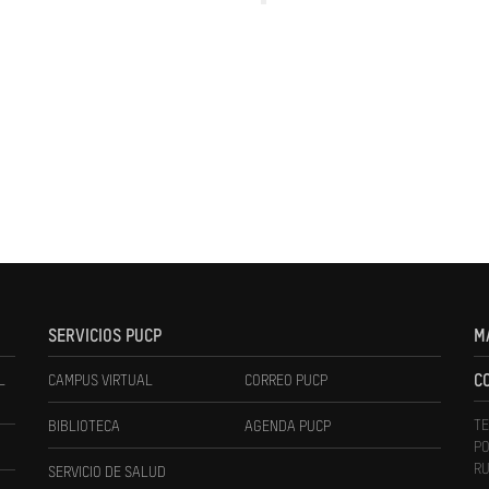
SERVICIOS PUCP
M
L
CAMPUS VIRTUAL
CORREO PUCP
C
TE
BIBLIOTECA
AGENDA PUCP
PO
RU
SERVICIO DE SALUD