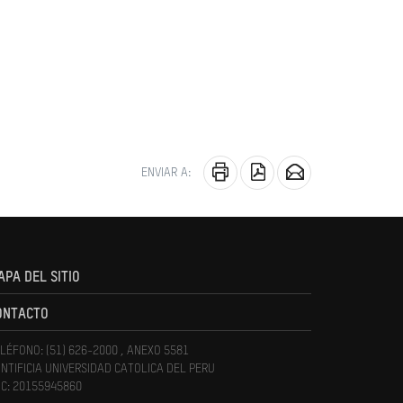
ENVIAR A:
APA DEL SITIO
ONTACTO
LÉFONO: (51) 626-2000 , ANEXO 5581
NTIFICIA UNIVERSIDAD CATOLICA DEL PERU
C: 20155945860