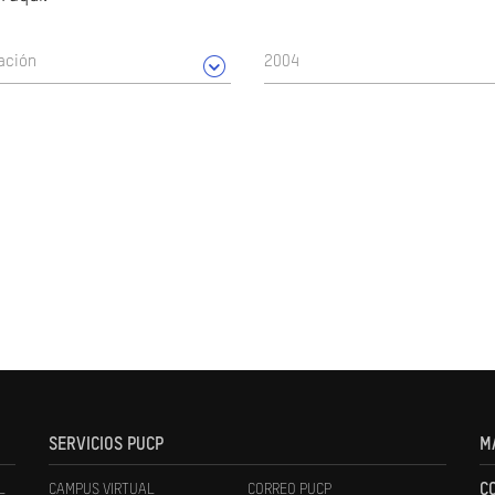
ación
2004
SERVICIOS PUCP
M
L
CAMPUS VIRTUAL
CORREO PUCP
C