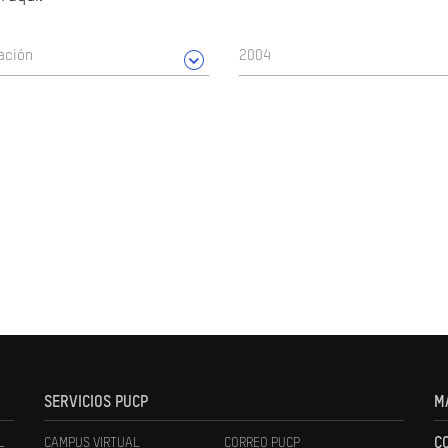
ación
2004
SERVICIOS PUCP
M
L
CAMPUS VIRTUAL
CORREO PUCP
C