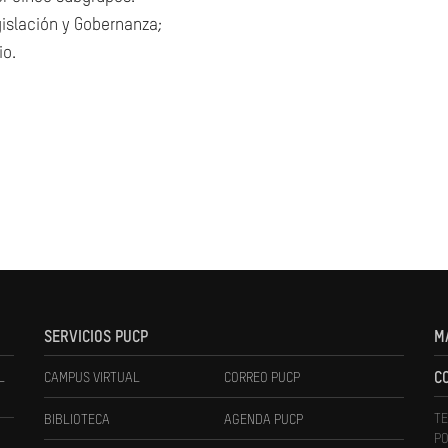
gislación y Gobernanza;
io.
SERVICIOS PUCP
M
L
CAMPUS VIRTUAL
CORREO PUCP
C
TE
BIBLIOTECA
AGENDA PUCP
PO