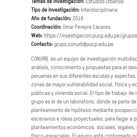
Temas de investigación:
Estudios Urbanos
Tipo de investigación:
Interdisciplinaria
Año de fundación:
2016
Coordinación:
Omar Pereyra Cáceres
Web:
https://investigacion.pucp.edu.pe/grupo
Contacto:
grupo.conurb@pucp.edu.pe
CONURB
es un equipo de investigación multidisc
análisis, conocimiento y propuestas para el des
peruanas en sus diferentes escalas y aspectos,
zonas de mayor vulnerabilidad social, física y 
públicas y vivienda social. El tipo de trabajo de
grupo es el de un laboratorio, donde se parte de
planteamiento de hipótesis mediante prospeccio
escenarios e ideas proyectuales, para llegar a 
planteamientos económicos, sociales, legales,
físico-espaciales. El equipo está conformado p