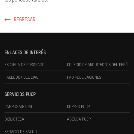
los períodos tardíos.
REGRESAR
ENLACES DE INTERÉS
ESCUELA DE POSGRADO
COLEGIO DE ARQUITECTOS DEL PERÚ
FACEBOOK DEL CIAC
FAU PUBLICACIONES
SERVICIOS PUCP
CAMPUS VIRTUAL
CORREO PUCP
BIBLIOTECA
AGENDA PUCP
SERVICIO DE SALUD