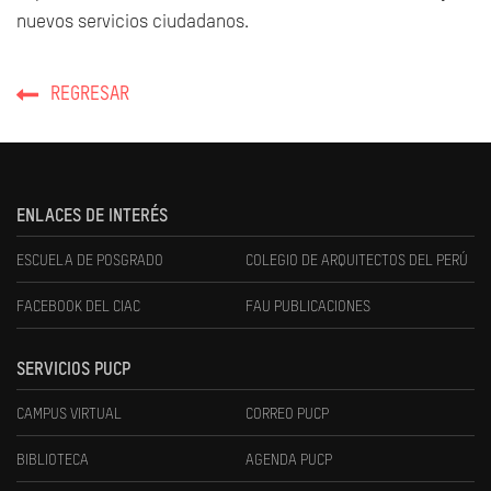
nuevos servicios ciudadanos.
REGRESAR
ENLACES DE INTERÉS
ESCUELA DE POSGRADO
COLEGIO DE ARQUITECTOS DEL PERÚ
FACEBOOK DEL CIAC
FAU PUBLICACIONES
SERVICIOS PUCP
CAMPUS VIRTUAL
CORREO PUCP
BIBLIOTECA
AGENDA PUCP