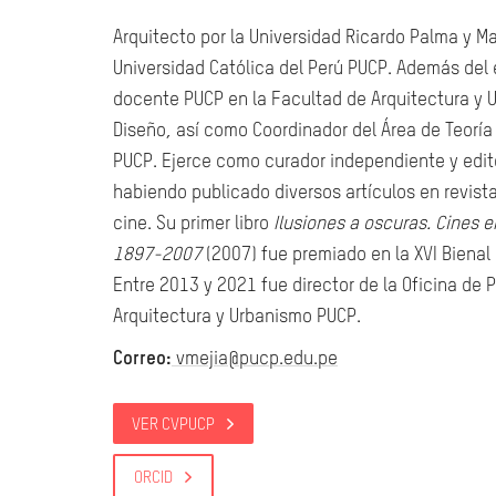
Arquitecto por la Universidad Ricardo Palma y Mag
Universidad Católica del Perú PUCP. Además del e
docente PUCP en la Facultad de Arquitectura y U
Diseño, así como Coordinador del Área de Teoría 
PUCP. Ejerce como curador independiente y edito
habiendo publicado diversos artículos en revista
cine. Su primer libro
Ilusiones
a oscuras. Cines e
1897-2007
(2007) fue premiado en la XVI Biena
Entre 2013 y 2021 fue director de la Oficina de 
Arquitectura y Urbanismo PUCP.
Correo:
vmejia@pucp.edu.pe
VER CVPUCP
ORCID