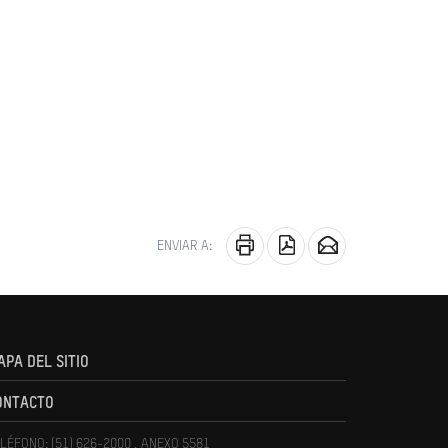
ENVIAR A:
APA DEL SITIO
ONTACTO
LÉFONO: (51) 626-2000 , ANEXO 5581