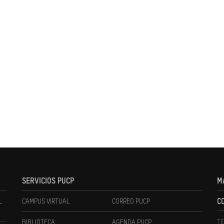
SERVICIOS PUCP
M
L
CAMPUS VIRTUAL
CORREO PUCP
C
TE
BIBLIOTECA
AGENDA PUCP