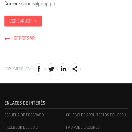
Correo:
sonnis@pucp.pe
VER CVPUCP
REGRESAR
COMPARTIR VÍA:
ENLACES DE INTERÉS
ESCUELA DE POSGRADO
COLEGIO DE ARQUITECTOS DEL PERÚ
FACEBOOK DEL CIAC
FAU PUBLICACIONES