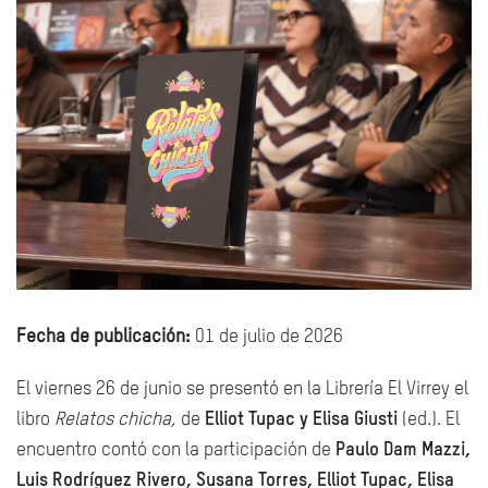
Fecha de publicación:
01 de julio de 2026
El viernes 26 de junio se presentó en la Librería El Virrey el
libro
Relatos chicha,
de
Elliot Tupac y Elisa Giusti
(ed.). El
encuentro contó con la participación de
Paulo Dam Mazzi,
Luis Rodríguez Rivero, Susana Torres, Elliot Tupac, Elisa