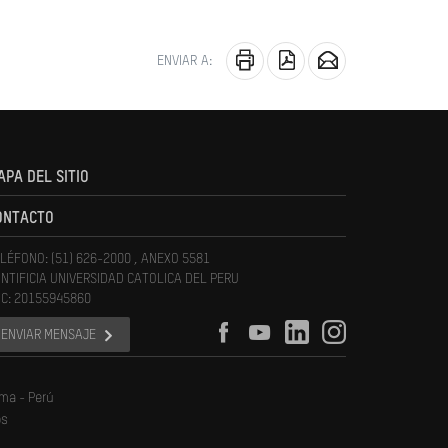
ENVIAR A:
APA DEL SITIO
ONTACTO
LÉFONO: (51) 626-2000 , ANEXO 5581
NTIFICIA UNIVERSIDAD CATOLICA DEL PERU
C: 20155945860
ENVIAR MENSAJE
ima - Perú
os