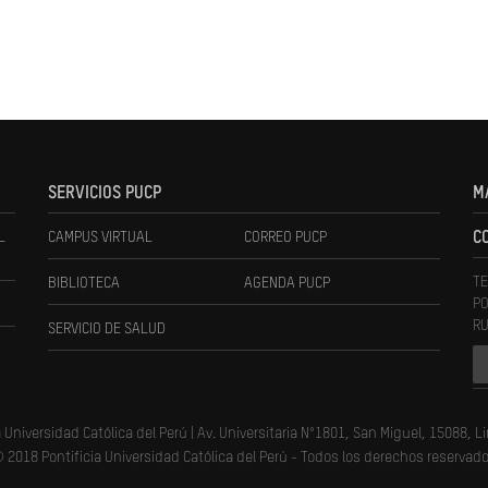
SERVICIOS PUCP
M
L
CAMPUS VIRTUAL
CORREO PUCP
C
TE
BIBLIOTECA
AGENDA PUCP
PO
RU
SERVICIO DE SALUD
a Universidad Católica del Perú | Av. Universitaria N°1801, San Miguel, 15088, L
 2018 Pontificia Universidad Católica del Perú - Todos los derechos reservad