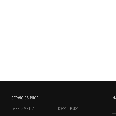
SERVICIOS PUCP
M
L
CAMPUS VIRTUAL
CORREO PUCP
C