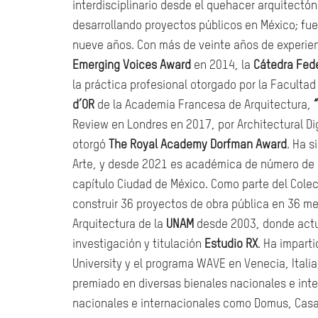
interdisciplinario desde el quehacer arquitectó
desarrollando proyectos públicos en México; fue
nueve años. Con más de veinte años de experien
Emerging Voices Award
en 2014, la
Cátedra Fede
la práctica profesional otorgado por la Facultad
d’OR
de la Academia Francesa de Arquitectura,
Review en Londres en 2017, por Architectural Di
otorgó
The Royal Academy Dorfman Award
. Ha 
Arte, y desde 2021 es académica de número de 
capítulo Ciudad de México. Como parte del Colec
construir 36 proyectos de obra pública en 36 m
Arquitectura de la
UNAM
desde 2003, donde actua
investigación y titulación
Estudio RX
. Ha impart
University y el programa WAVE en Venecia, Italia,
premiado en diversas bienales nacionales e int
nacionales e internacionales como Domus, Casabe