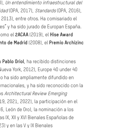
0),
Un entendimiento infraestructural del
idad
(DPA, 2017),
Standards
(DPA, 2016),
 2013), entre otros. Ha comisariado el
es” y ha sido jurado de Europan España.
 como el
2ACAA
(2019), el
Hise Award
nto de Madrid
(2008), el
Premio Archizinc
 a
Pablo Oriol
, ha recibido distinciones
Nueva York, 2012), Europe 40 under 40
bajo ha sido ampliamente difundido en
rnacionales, y ha sido reconocido con la
os
Architectural Review Emerging
9, 2021, 2022), la participación en el
6, León de Oro), la nominación a los
s IX, XII y XVI Bienales Españolas de
) y en las V y IX Bienales