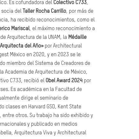
nico. Es cofundadora del
Colectivo C733
,
 socia del
Taller Rocha Carrillo
, por más de
cia, ha recibido reconocimientos, como el
rico Mariscal
, el máximo reconocimiento a
 de Arquitectura de la UNAM, la
Médaille
“Arquitecta del Año»
por Architectural
gest México en 2020, y en 2023 se le
sido miembro del Sistema de Creadores de
la Academia de Arquitectura de México,
tivo C733, recibió el
Obel Award 2024
por
eses.
Es académica en la Facultad de
lmente dirige el seminario de
ido clases en Harvard GSD, Kent State
 entre otros. Su trabajo ha sido exhibido y
ernacionales y publicado en medios
lla, Arquitectura Viva y Architectural