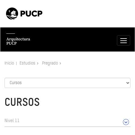
Inicio
Estudios
Pregrado
CURSOS
Nivel 11