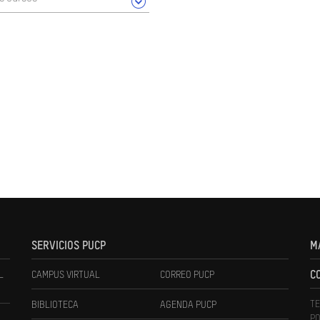
SERVICIOS PUCP
M
L
CAMPUS VIRTUAL
CORREO PUCP
C
TE
BIBLIOTECA
AGENDA PUCP
PO