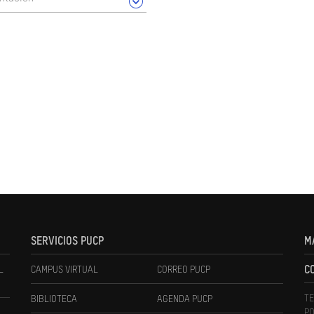
SERVICIOS PUCP
M
L
CAMPUS VIRTUAL
CORREO PUCP
C
TE
BIBLIOTECA
AGENDA PUCP
PO