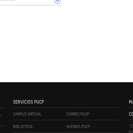
SERVICIOS PUCP
M
L
CAMPUS VIRTUAL
CORREO PUCP
C
TE
BIBLIOTECA
AGENDA PUCP
PO